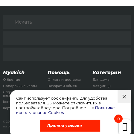
Myakish
Помощь
Категории
О бренде
Оплата и доставка
Для дома
Подарочные карты
Возврат и обмен
Для улицы
Сотрудничество с
Для детей
нами
Сайт использует cookie-файлы для удобства
Бизнес
Контакты
пользователя. Вы можете отключить их в
Аренда
настройках браузера. Подробнее — в
Политике
Карта сайта
использования Cookies
.
0
© 2026, myakish.com
Политика конфиденциальности
Соглашение
Принять условия
на обработку персональных данных
Согласие на обработку cookies
Договор оферты