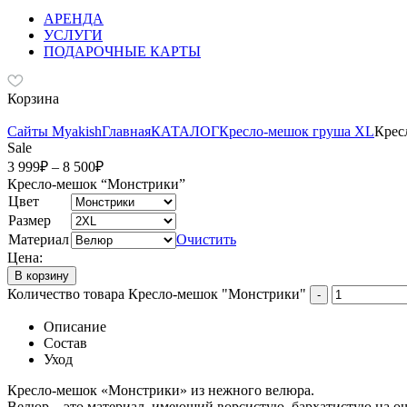
АРЕНДА
УСЛУГИ
ПОДАРОЧНЫЕ КАРТЫ
Корзина
Сайты Myakish
Главная
КАТАЛОГ
Кресло-мешок груша XL
Крес
Sale
3 999
₽
–
8 500
₽
Кресло-мешок “Монстрики”
Цвет
Размер
Материал
Очистить
Цена:
В корзину
Количество товара Кресло-мешок "Монстрики"
-
Описание
Состав
Уход
Кресло-мешок «Монстрики» из нежного велюра.
Велюр – это материал, имеющий ворсистую, бархатистую на ощ