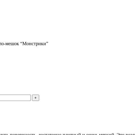
ло-мешок “Монстрики”
+
упь поверхность, достаточно плотный и очень мягкий. Это воз