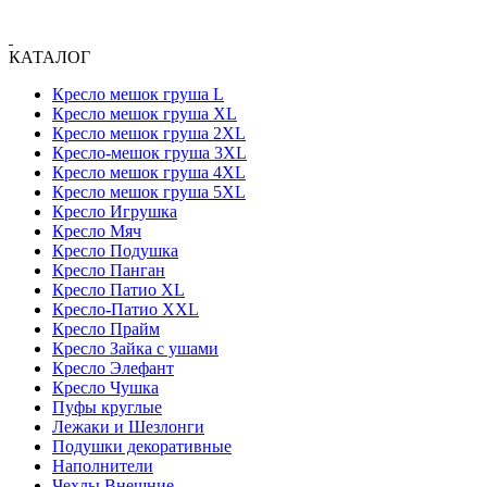
КАТАЛОГ
Кресло мешок груша L
Кресло мешок груша XL
Кресло мешок груша 2XL
Кресло-мешок груша 3XL
Кресло мешок груша 4XL
Кресло мешок груша 5XL
Кресло Игрушка
Кресло Мяч
Кресло Подушка
Кресло Панган
Кресло Патио XL
Кресло-Патио XXL
Кресло Прайм
Кресло Зайка с ушами
Кресло Элефант
Кресло Чушка
Пуфы круглые
Лежаки и Шезлонги
Подушки декоративные
Наполнители
Чехлы Внешние