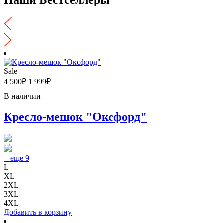
Sale
4 500
₽
1 999
₽
В наличии
Кресло-мешок "Оксфорд"
+ еще 9
L
XL
2XL
3XL
4XL
Добавить в корзину