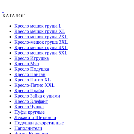
КАТАЛОГ
Кресло мешок груша L
Кресло мешок груша XL
Кресло мешок груша 2XL
Кресло-мешок груша 3XL
Кресло мешок груша 4XL
Кресло мешок груша 5XL
Кресло Игрушка
Кресло Мяч
Кресло Подушка
Кресло Панган
Кресло Патио XL
Кресло-Патио XXL
Кресло Прайм
Кресло Зайка с ушами
Кресло Элефант
Кресло Чушка
Пуфы круглые
Лежаки и Шезлонги
Подушки декоративные
Наполнители
Чехлы Внешние