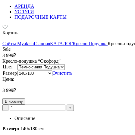
АРЕНДА
УСЛУГИ
ПОДАРОЧНЫЕ КАРТЫ
Корзина
Сайты Myakish
Главная
КАТАЛОГ
Кресло Подушка
Кресло-поду
Sale
3 999
₽
Кресло-подушка “Оксфорд”
Цвет
Размер
Очистить
Цена:
3 999
₽
В корзину
Количество
-
+
товара
Кресло-
Описание
подушка
Размер:
140х180 см
"Оксфорд"