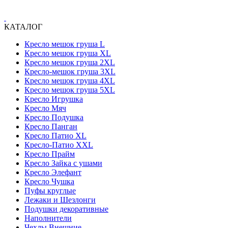
КАТАЛОГ
Кресло мешок груша L
Кресло мешок груша XL
Кресло мешок груша 2XL
Кресло-мешок груша 3XL
Кресло мешок груша 4XL
Кресло мешок груша 5XL
Кресло Игрушка
Кресло Мяч
Кресло Подушка
Кресло Панган
Кресло Патио XL
Кресло-Патио XXL
Кресло Прайм
Кресло Зайка с ушами
Кресло Элефант
Кресло Чушка
Пуфы круглые
Лежаки и Шезлонги
Подушки декоративные
Наполнители
Чехлы Внешние